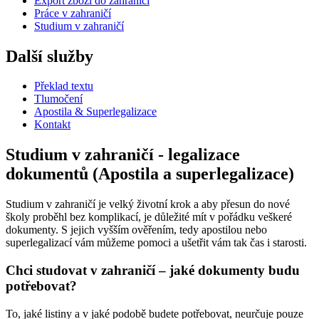
Export zboží do zahraničí
Práce v zahraničí
Studium v zahraničí
Další služby
Překlad textu
Tlumočení
Apostila & Superlegalizace
Kontakt
Studium v zahraničí - legalizace
dokumentů (Apostila a superlegalizace)
Studium v zahraničí je velký životní krok a aby přesun do nové
školy proběhl bez komplikací, je důležité mít v pořádku veškeré
dokumenty. S jejich vyšším ověřením, tedy apostilou nebo
superlegalizací vám můžeme pomoci a ušetřit vám tak čas i starosti.
Chci studovat v zahraničí – jaké dokumenty budu
potřebovat?
To, jaké listiny a v jaké podobě budete potřebovat, neurčuje pouze