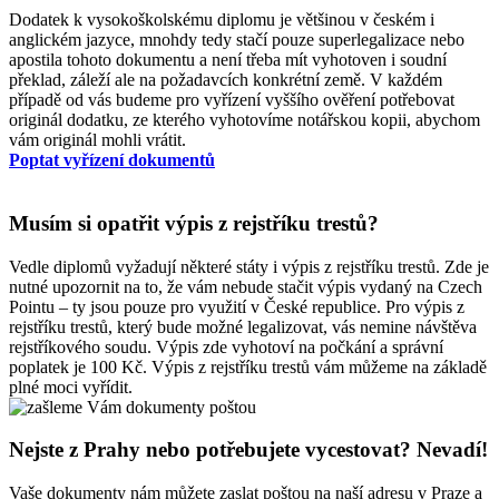
Dodatek k vysokoškolskému diplomu je většinou v českém i
anglickém jazyce, mnohdy tedy stačí pouze superlegalizace nebo
apostila tohoto dokumentu a není třeba mít vyhotoven i soudní
překlad, záleží ale na požadavcích konkrétní země. V každém
případě od vás budeme pro vyřízení vyššího ověření potřebovat
originál dodatku, ze kterého vyhotovíme notářskou kopii, abychom
vám originál mohli vrátit.
Poptat vyřízení dokumentů
Musím si opatřit výpis z rejstříku trestů?
Vedle diplomů vyžadují některé státy i výpis z rejstříku trestů. Zde je
nutné upozornit na to, že vám nebude stačit výpis vydaný na Czech
Pointu – ty jsou pouze pro využití v České republice. Pro výpis z
rejstříku trestů, který bude možné legalizovat, vás nemine návštěva
rejstříkového soudu. Výpis zde vyhotoví na počkání a správní
poplatek je 100 Kč. Výpis z rejstříku trestů vám můžeme na základě
plné moci vyřídit.
Nejste z Prahy nebo potřebujete vycestovat? Nevadí!
Vaše dokumenty nám můžete zaslat poštou na naší adresu v Praze a