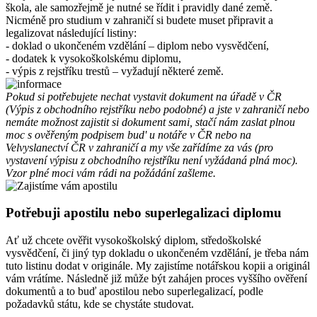
škola, ale samozřejmě je nutné se řídit i pravidly dané země.
Nicméně pro studium v zahraničí si budete muset připravit a
legalizovat následující listiny:
- doklad o ukončeném vzdělání – diplom nebo vysvědčení,
- dodatek k vysokoškolskému diplomu,
- výpis z rejstříku trestů – vyžadují některé země.
Pokud si potřebujete nechat vystavit dokument na úřadě v ČR
(Výpis z obchodního rejstříku nebo podobné) a jste v zahraničí nebo
nemáte možnost zajistit si dokument sami, stačí nám zaslat plnou
moc s ověřeným podpisem bud' u notáře v ČR nebo na
Velvyslanectví ČR v zahraničí a my vše zařídíme za vás (pro
vystavení výpisu z obchodního rejstříku není vyžádaná plná moc).
Vzor plné moci vám rádi na požádání zašleme.
Potřebuji apostilu nebo superlegalizaci diplomu
Ať už chcete ověřit vysokoškolský diplom, středoškolské
vysvědčení, či jiný typ dokladu o ukončeném vzdělání, je třeba nám
tuto listinu dodat v originále. My zajistíme notářskou kopii a originál
vám vrátíme. Následně již může být zahájen proces vyššího ověření
dokumentů a to buď apostilou nebo superlegalizací, podle
požadavků státu, kde se chystáte studovat.