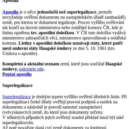
Apostila
Apostila
je o něco
jednodušší než superlegalizace
, protože
nevyžaduje ověření dokumentu na zastupitelském úřadě (ambasádě)
země, pro kterou se dokument legalizuje. Proces vyššího ověřování
tak končí na úrovni ministerstva nebo notářské komory ČR, kde je
listina opatřena
tzv. apostilní doložkou
. V ČR tuto doložku vydává
ministerstvo zahraničních věcí, ministerstvo spravedlnosti a notářská
komora.
Listiny s apostilní doložkou uznávají státy, které patří
mezi smluvní státy Haagské úmluvy
ze dne 5. 10. 1961 (tzv.
Úmluva o apostile).
Kompletní a aktuální seznam
zemí, které jsou součástí
Haagské
úmluvy,
naleznete zde
.
Poptat apostilu
Superlegalizace
Superlegalizace
je druhým typem vyššího ověření úředních listin. Při
superlegalizaci české úřady ověřují pravost podpisů a razítek na
dokumentu a následně je potvrdí samotné zastupitelství
(velvyslanectví) země, do které jsou dokumenty určeny.
V některých případech jejich ověřený soudní překlad musí být také
superlegalizován.
Až poté považuje daná cizí země dokumenty za legitimní.