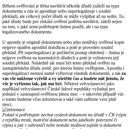
Během ověřování je třeba navštívit několik úřadů (záleží na typu
dokumentu a zda se apostiluje nebo superlegalizuje i soudní
překlad), ale celkový počet úřadů se může vyšplhat až na sedm. To,
jaké úřady bude pro získání ověření potřeba navštívit, záleží nejen
na tom, v jaké zemi potřebujete listinu použít, ale i na typu
legalizovaného dokumentu.
U apostily je originál dokumentu nebo jeho notářsky ověřená kopie
nejprve opatřen apostilní doložkou a poté je proveden soudní
překlad. Při superlegalizaci je počáteční postup obdobný – listina je
nejprve ověřena na tuzemských úřadech a poté je vyhotoven její
soudní překlad. Následně ale musí být tento překlad ověřen na
zastupitelském úřadu země, pro kterou listiny ověřujeme. Apostilu i
superlegalizaci nemusí nutně vyřizovat vlastník dokumentů, a tak
za
vás vše můžeme vyřešit a vy ušetříte čas a budete mít jistotu, že
vše je vyřízeno tak, jak má být
. Některá velvyslanectví jako
například velvyslanectví Čínské lidové republiky vyžadují pro
jednání v zastoupení ověřenou plnou moc – v takovém případě vás
o tomto budeme včas informovat a také vám zašleme vzor plné
moci.
Pokud si potřebujete nechat vystavit dokument na úřadě v ČR (výpis
z rejstříku trestů, matriční dokument nebo jakékoliv potvrzení či
výpis) a jste v zahraničí nebo nemáte možnost zajistit si dokument