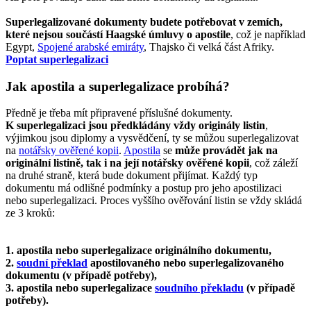
Superlegalizované dokumenty budete potřebovat v zemích,
které nejsou součástí Haagské úmluvy o apostile
, což je například
Egypt,
Spojené arabské emiráty
, Thajsko či velká část Afriky.
Poptat superlegalizaci
Jak apostila a superlegalizace probíhá?
Předně je třeba mít připravené příslušné dokumenty.
K superlegalizaci jsou předkládány vždy originály listin
,
výjimkou jsou diplomy a vysvědčení, ty se můžou superlegalizovat
na
notářsky ověřené kopii
.
Apostila
se
může provádět jak na
originální listině, tak i na její notářsky ověřené kopii
, což záleží
na druhé straně, která bude dokument přijímat. Každý typ
dokumentu má odlišné podmínky a postup pro jeho apostilizaci
nebo superlegalizaci. Proces vyššího ověřování listin se vždy skládá
ze 3 kroků:
1. apostila nebo superlegalizace originálního dokumentu,
2.
soudní překlad
apostilovaného nebo superlegalizovaného
dokumentu (v případě potřeby),
3. apostila nebo superlegalizace
soudního překladu
(v případě
potřeby).