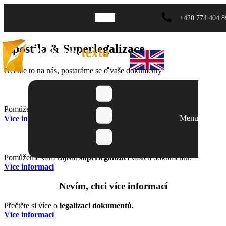
+420 774 404 8
O nás
Apostila & Superlegalizace
Nechte to na nás, postaráme se o vaše dokumenty
Chci apostilu
Pomůžeme vám opatřit vaše dokumenty
apostilou
.
Menu
Více informací
Chci superlegalizaci
Pomůžeme vám zajistit
superlegalizaci
vašich dokumentů.
Více informací
Nevím, chci více informací
Přečtěte si více o
legalizaci dokumentů.
Více informací