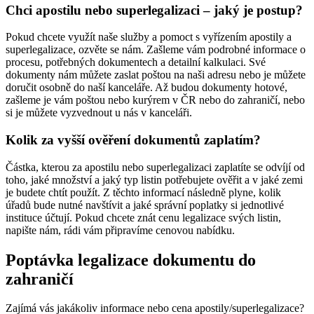
Chci apostilu nebo superlegalizaci – jaký je postup?
Pokud chcete využít naše služby a pomoct s vyřízením apostily a
superlegalizace, ozvěte se nám. Zašleme vám podrobné informace o
procesu, potřebných dokumentech a detailní kalkulaci. Své
dokumenty nám můžete zaslat poštou na naši adresu nebo je můžete
doručit osobně do naší kanceláře. Až budou dokumenty hotové,
zašleme je vám poštou nebo kurýrem v ČR nebo do zahraničí, nebo
si je můžete vyzvednout u nás v kanceláři.
Kolik za vyšší ověření dokumentů zaplatím?
Částka, kterou za apostilu nebo superlegalizaci zaplatíte se odvíjí od
toho, jaké množství a jaký typ listin potřebujete ověřit a v jaké zemi
je budete chtít použít. Z těchto informací následně plyne, kolik
úřadů bude nutné navštívit a jaké správní poplatky si jednotlivé
instituce účtují. Pokud chcete znát cenu legalizace svých listin,
napište nám, rádi vám připravíme cenovou nabídku.
Poptávka legalizace dokumentu do
zahraničí
Zajímá vás jakákoliv informace nebo cena apostily/superlegalizace?