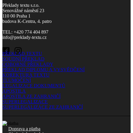
Překlady textu s.r.o.
Senovážné náměstí 23
110 00 Praha 1
budova K-Centra, 4. patro
TEL: +420 774 404 897
info@preklady-textu.cz
PŘEKLAD TEXTU
SOUDNÍ PŘEKLAD
ODBORNÉ PŘEKLADY
PŘEKLAD DIPLOMU A VYSVĚDČENÍ
KOREKTURA TEXTU
TLUMOČENÍ
LEGALIZACE DOKUMENTŮ
APOSTILA
APOSTILA ZE ZAHRANIČÍ
SUPERLEGALIZACE
SUPERLEGALIZACE ZE ZAHRANIČÍ
Doprava a platba