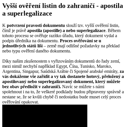
Vyšší ověření listin do zahraničí - apostila
a superlegalizace
K
potvrzení pravosti dokumentu
slouží tzv. vyšší ověření listin,
čímž je právě
apostila (apostille) a nebo superlegalizace
. Během
tohoto procesu se ověřuje razítko úřadu, který dokument vydal a
podpis úředníka na dokumentu.
Proces ověřování se u
jednotlivých států liší
– země mají odlišné požadavky na překlad
nebo typu ověření daného dokumentu.
Díky našim zkušenostem s vyřizováním dokumentů do řady zemí,
mezi nimiž nechybí například Egypt, Čína, Tunisko, Maroko,
Argentina, Singapur, Saúdská Arábie či Spojené arabské emiráty,
za
vás dokážeme vše zařídit a vy tak dostanete hotový, přeložený a
apostilovaný nebo superlegalizovaný dokument, který můžete
bez obav předložit v zahraničí.
Navíc se můžete s námi
spolehnout i na to, že veškeré podklady budou připraveny správně a
nestane se, že se kvůli chybě či nedostatku bude muset celý proces
ověřování opakovat.