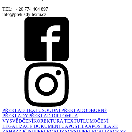
TEL: +420 774 404 897
info@preklady-textu.cz
PŘEKLAD TEXTU
SOUDNÍ PŘEKLAD
ODBORNÉ
PŘEKLADY
PŘEKLAD DIPLOMU A
VYSVĚDČENÍ
KOREKTURA TEXTU
TLUMOČENÍ
LEGALIZACE DOKUMENTŮ
APOSTILA
APOSTILA ZE
ZAHRANIČÍ
SUPERLEGALIZACE
SUPERLEGALIZACE ZE