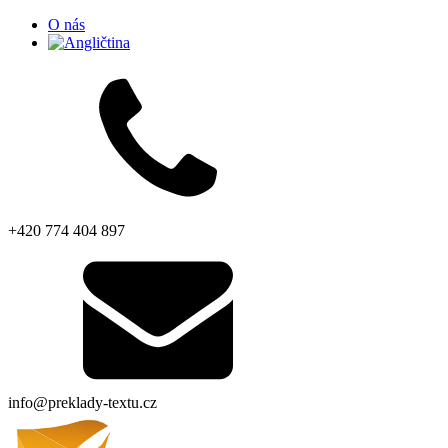
O nás
+420 774 404 897
info@preklady-textu.cz