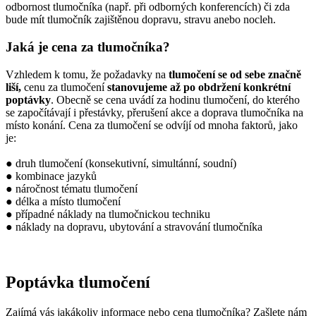
odbornost tlumočníka (např. při odborných konferencích) či zda
bude mít tlumočník zajištěnou dopravu, stravu anebo nocleh.
Jaká je cena za tlumočníka?
Vzhledem k tomu, že požadavky na
tlumočení se od sebe značně
liší,
cenu za tlumočení
stanovujeme až po obdržení konkrétní
poptávky
. Obecně se cena uvádí za hodinu tlumočení, do kterého
se započítávají i přestávky, přerušení akce a doprava tlumočníka na
místo konání. Cena za tlumočení se odvíjí od mnoha faktorů, jako
je:
● druh tlumočení (konsekutivní, simultánní, soudní)
● kombinace jazyků
● náročnost tématu tlumočení
● délka a místo tlumočení
● případné náklady na tlumočnickou techniku
● náklady na dopravu, ubytování a stravování tlumočníka
Poptávka tlumočení
Zajímá vás jakákoliv informace nebo cena tlumočníka? Zašlete nám