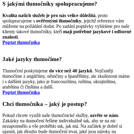
S jakými tlumočníky spolupracujeme?
Kvalita našich služeb je pro nás velice důležitá
, proto
spolupracujeme s
ověřenými tlumočníky
, jejichž reference vám
můžeme na požádání dodat. Po zadání poptávky vybíráme pro naše
klienty takové tlumočníky, kteří
mají potřebné jazykové i odborné
znalosti
.
Poptat tlumočníka
Jaké jazyky tlumočíme?
Tlumočení poskytujeme
do více než 40 jazyků
. Nejčastěji
tlumočíme z angličtiny, němčiny a španělštiny, ale zkušenosti máme
i s dalšími jazyky, jako je francouzština, ruština, ukrajinština,
arabština či čínština a další.
Poptat tlumočníka
Chci tlumočníka – jaký je postup?
Pokud chcete využít naše tlumočnické služby,
ozvěte se nám
.
Zakázky na tlumočení řešíme individuálně tak, aby se na nic
nezapomnělo a vše proběhlo tak, jak má. Na začátek je dobré si
ujasnit, jak dlouho bude tlumočení trvat, jaké jsou nároky na